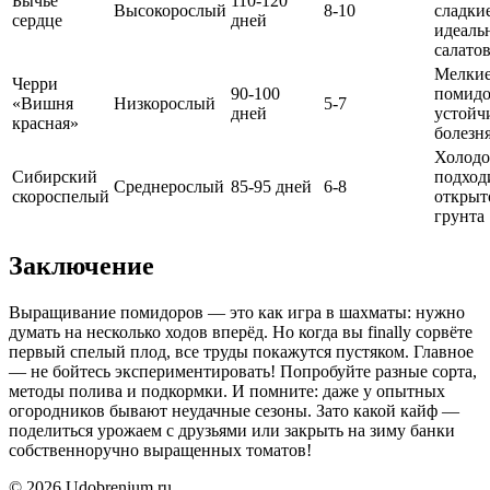
Бычье
110-120
Высокорослый
8-10
сладкие
сердце
дней
идеаль
салато
Мелкие
Черри
90-100
помидо
«Вишня
Низкорослый
5-7
дней
устойч
красная»
болезн
Холодо
Сибирский
подход
Среднерослый
85-95 дней
6-8
скороспелый
открыт
грунта
Заключение
Выращивание помидоров — это как игра в шахматы: нужно
думать на несколько ходов вперёд. Но когда вы finally сорвёте
первый спелый плод, все труды покажутся пустяком. Главное
— не бойтесь экспериментировать! Попробуйте разные сорта,
методы полива и подкормки. И помните: даже у опытных
огородников бывают неудачные сезоны. Зато какой кайф —
поделиться урожаем с друзьями или закрыть на зиму банки
собственноручно выращенных томатов!
© 2026 Udobrenium.ru