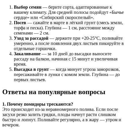
Выбор семян
— берите сорта, адаптированные к
вашему климату. Для средней полосы подойдут «Бычье
сердце» или «Сибирский скороспелый».
Посев
— сажайте в марте в лёгкий грунт (смесь земли,
торфа и песка). Глубина — 1 см, расстояние между
семенами — 2 см.
Уход за рассадой
— держите при +20-25°C, поливайте
умеренно, а после появления двух листьев пикируйте в
отдельные горшочки.
Закаливание
— за 10 дней до высадки выносите
рассаду на балкон, начиная с 15 минут и увеличивая
время.
Высадка в грунт
— когда минует угроза заморозков,
пересаживайте в лунки с комом земли. Глубина — до
первых листьев.
Ответы на популярные вопросы
1. Почему помидоры трескаются?
Это происходит из-за неравномерного полива. Если после
засухи резко залить грядки, плоды начнут расти слишком
быстро и лопнут. Поливайте регулярно, а в жару — утром и
вечером.