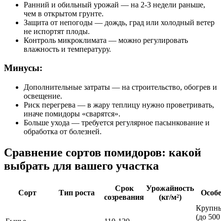
Ранний и обильный урожай — на 2-3 недели раньше,
чем в открытом грунте.
Защита от непогоды — дождь, град или холодный ветер
не испортят плоды.
Контроль микроклимата — можно регулировать
влажность и температуру.
Минусы:
Дополнительные затраты — на строительство, обогрев и
освещение.
Риск перегрева — в жару теплицу нужно проветривать,
иначе помидоры «сварятся».
Больше ухода — требуется регулярное пасынкование и
обработка от болезней.
Сравнение сортов помидоров: какой
выбрать для вашего участка
Срок
Урожайность
Сорт
Тип роста
Особ
созревания
(кг/м²)
Крупн
(до 500 