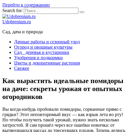
Перейти к содержанию
Search for:
Udobrenium.ru
Сад, дача и природа
Дачные работы и сезонный уход
Огород и овощные культуры
Сад_ деревья и кустарники
Удобрения и подкормки
Цветы и декоративные растения
Свежее
Как вырастить идеальные помидоры
на даче: секреты урожая от опытных
огородников
Вы когда-нибудь пробовали помидоры, сорванные прямо с
грядки? Этот неповторимый вкус — как взрыв лета во рту!
Но чтобы получить такой урожай, нужно знать несколько
хитростей. Я сам прошёл через все ошибки новичка: от
вытянувшихся рассад до треснувших плодов. Теперь делюсь