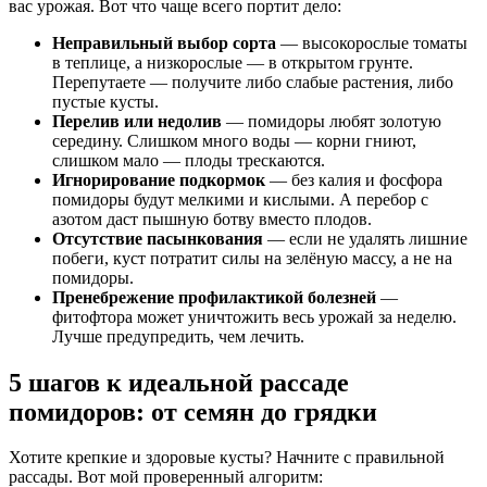
вас урожая. Вот что чаще всего портит дело:
Неправильный выбор сорта
— высокорослые томаты
в теплице, а низкорослые — в открытом грунте.
Перепутаете — получите либо слабые растения, либо
пустые кусты.
Перелив или недолив
— помидоры любят золотую
середину. Слишком много воды — корни гниют,
слишком мало — плоды трескаются.
Игнорирование подкормок
— без калия и фосфора
помидоры будут мелкими и кислыми. А перебор с
азотом даст пышную ботву вместо плодов.
Отсутствие пасынкования
— если не удалять лишние
побеги, куст потратит силы на зелёную массу, а не на
помидоры.
Пренебрежение профилактикой болезней
—
фитофтора может уничтожить весь урожай за неделю.
Лучше предупредить, чем лечить.
5 шагов к идеальной рассаде
помидоров: от семян до грядки
Хотите крепкие и здоровые кусты? Начните с правильной
рассады. Вот мой проверенный алгоритм: