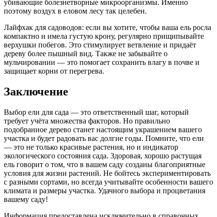
убивающие болезнетворные микроорганизмы. Именно
поэтому воздух в еловом лесу так целебен.
Лайфхак для садоводов: если вы хотите, чтобы ваша ель росла
компактно и имела густую крону, регулярно прищипывайте
верхушки побегов. Это стимулирует ветвление и придаёт
дереву более пышный вид. Также не забывайте о
мульчировании — это помогает сохранить влагу в почве и
защищает корни от перегрева.
Заключение
Выбор ели для сада — это ответственный шаг, который
требует учёта множества факторов. Но правильно
подобранное дерево станет настоящим украшением вашего
участка и будет радовать вас долгие годы. Помните, что ели
— это не только красивые растения, но и индикатор
экологического состояния сада. Здоровая, хорошо растущая
ель говорит о том, что в вашем саду созданы благоприятные
условия для жизни растений. Не бойтесь экспериментировать
с разными сортами, но всегда учитывайте особенности вашего
климата и размеры участка. Удачного выбора и процветания
вашему саду!
Информация предоставлена исключительно в справочных