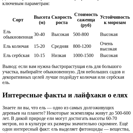
ключевым параметрам:
Стоимость
Высота
Скорость
Устойчивость
Сорт
саженца
(м)
роста
к морозам
(руб)
Ель
30-40
Высокая
500-800
Высокая
обыкновенная
Очень
Ель колючая
15-20
Средняя
800-1200
высокая
Ель сербская
10-15
Низкая
1000-1500
Высокая
Вывод: если вам нужна быстрорастущая ель для большого
участка, выбирайте обыкновенную. Для небольших садов и
декоративных целей лучше подойдут колючая или сербская
ель.
Интересные факты и лайфхаки о елях
Знаете ли вы, что ель — одно из самых долгоживущих
деревьев на планете? Некоторые экземпляры живут до 500-600
лет. В дикой природе ели могут достигать высоты 60-70
метров, но в культуре их размеры значительно скромнее. Ещё
один интересный факт: ель выделяет фитонциды — вещества,