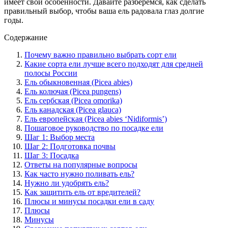
имеет свои особенности. Давайте разберёмся, как сделать
правильный выбор, чтобы ваша ель радовала глаз долгие
годы.
Содержание
Почему важно правильно выбрать сорт ели
Какие сорта ели лучше всего подходят для средней
полосы России
Ель обыкновенная (Picea abies)
Ель колючая (Picea pungens)
Ель сербская (Picea omorika)
Ель канадская (Picea glauca)
Ель европейская (Picea abies ‘Nidiformis’)
Пошаговое руководство по посадке ели
Шаг 1: Выбор места
Шаг 2: Подготовка почвы
Шаг 3: Посадка
Ответы на популярные вопросы
Как часто нужно поливать ель?
Нужно ли удобрять ель?
Как защитить ель от вредителей?
Плюсы и минусы посадки ели в саду
Плюсы
Минусы