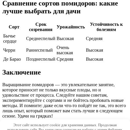
Сравнение сортов помидоров: какие
лучше выбрать для дачи
Срок
Устойчивость к
Сорт
Урожайность
созревания
болезням
Бычье
Среднеспелый
Высокая
Средняя
сердце
Очень
Черри
Раннеспелый
Высокая
высокая
Де Барао
Позднеспелый
Средняя
Высокая
Заключение
Выращивание помидоров — это увлекательное занятие,
которое приносит не только вкусные плоды, но и
удовольствие от процесса. Следуйте нашим советам,
экспериментируйте с сортами и не бойтесь пробовать новые
методы. И помните: даже если что-то пойдёт не так, это всего
лишь опыт, который поможет вам стать лучше в следующем
сезоне. Удачи на грядках!
Этот сайт использует cookie для хранения данных. Продолжая
© 2026 Udobrenium.ru
использовать сайт, Вы даете свое согласие на работу с этими файлами.