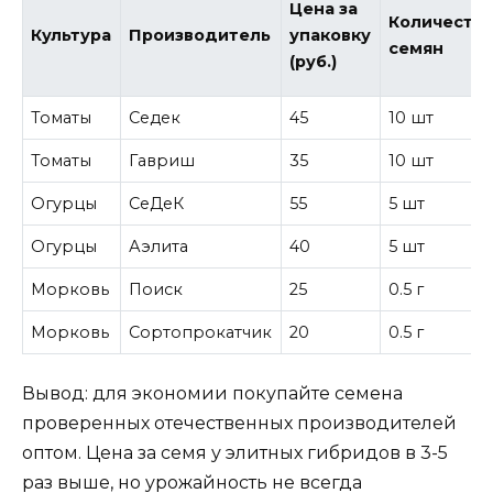
Цена за
Количеств
Культура
Производитель
упаковку
семян
(руб.)
Томаты
Седек
45
10 шт
Томаты
Гавриш
35
10 шт
Огурцы
СеДеК
55
5 шт
Огурцы
Аэлита
40
5 шт
Морковь
Поиск
25
0.5 г
Морковь
Сортопрокатчик
20
0.5 г
Вывод: для экономии покупайте семена
проверенных отечественных производителей
оптом. Цена за семя у элитных гибридов в 3-5
раз выше, но урожайность не всегда