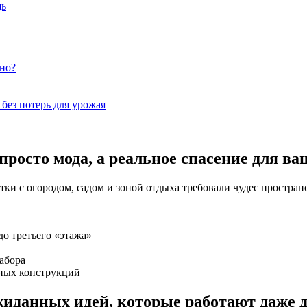
щь
но?
без потерь для урожая
росто мода, а реальное спасение для ва
отки с огородом, садом и зоной отдыха требовали чудес простра
до третьего «этажа»
абора
ьных конструкций
ожиданных идей, которые работают даже 