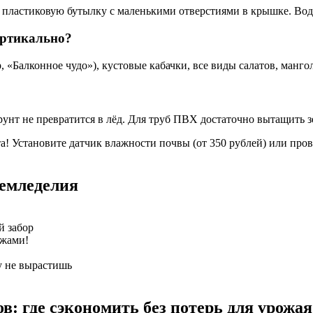
е пластиковую бутылку с маленькими отверстиями в крышке. Вод
ертикально?
Балконное чудо»), кустовые кабачки, все виды салатов, мангол
унт не превратится в лёд. Для труб ПВХ достаточно вытащить з
! Установите датчик влажности почвы (от 350 рублей) или про
емледелия
й забор
ажами!
у не вырастишь
: где сэкономить без потерь для урожая