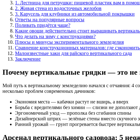
1. Лестница для петрушки: пищевой пластик вам в помо
2. Живая стена из водосточных желобов
3. Карусель для клубники из автомобильной покрышки
Ответы на популярные вопросы
Поливать придётся чаще?
Какие овощи действительно стоит выращивать вертикаль
Что делать на зиму с конструкциями?
Плюсы и минусы экспериментального земледелия
Сравнение конструкционных материалов: где сэкономить 
Малоизвестные хаки для райского вертикального сада
Заключение
Почему вертикальные грядки — это не п
Мой путь к вертикальному земледелию начался с отчаяния: 4 с
несколько проблем современных дачников:
Экономия места — кабачки растут не вширь, а вверх
Борьба с вредителями без химии — слизни не доползают 
Эргономичный уход — прополка без сгибания спины
Дизайнерский штрих — зелёные стены вместо скучного з
Ранний урожай — грунт прогревается быстрее вертикал
Арсенал вертикального садовода: 5 не