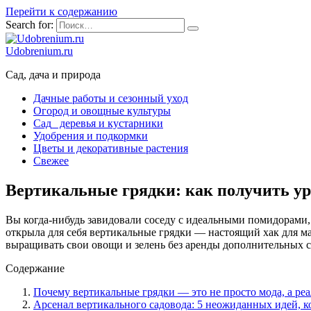
Перейти к содержанию
Search for:
Udobrenium.ru
Сад, дача и природа
Дачные работы и сезонный уход
Огород и овощные культуры
Сад_ деревья и кустарники
Удобрения и подкормки
Цветы и декоративные растения
Свежее
Вертикальные грядки: как получить ур
Вы когда-нибудь завидовали соседу с идеальными помидорами, 
открыла для себя вертикальные грядки — настоящий хак для ма
выращивать свои овощи и зелень без аренды дополнительных со
Содержание
Почему вертикальные грядки — это не просто мода, а реа
Арсенал вертикального садовода: 5 неожиданных идей, к