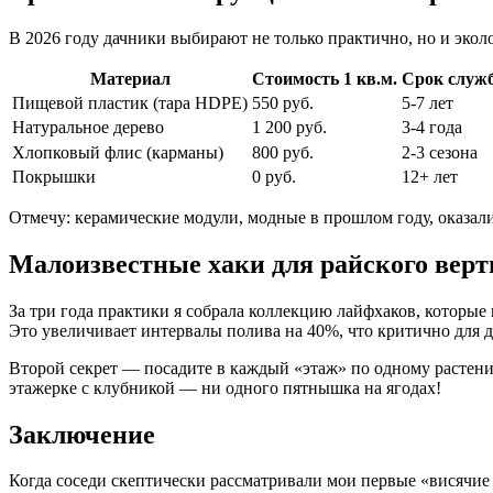
В 2026 году дачники выбирают не только практично, но и эко
Материал
Стоимость 1 кв.м.
Срок служ
Пищевой пластик (тара HDPE)
550 руб.
5-7 лет
Натуральное дерево
1 200 руб.
3-4 года
Хлопковый флис (карманы)
800 руб.
2-3 сезона
Покрышки
0 руб.
12+ лет
Отмечу: керамические модули, модные в прошлом году, оказал
Малоизвестные хаки для райского верт
За три года практики я собрала коллекцию лайфхаков, которые 
Это увеличивает интервалы полива на 40%, что критично для 
Второй секрет — посадите в каждый «этаж» по одному растени
этажерке с клубникой — ни одного пятнышка на ягодах!
Заключение
Когда соседи скептически рассматривали мои первые «висячие 