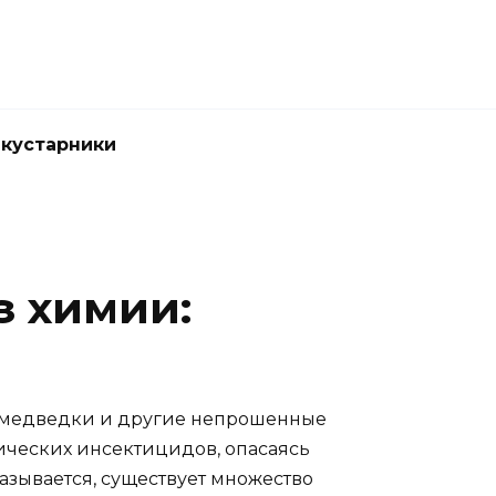
 кустарники
з химии:
ы, медведки и другие непрошенные
мических инсектицидов, опасаясь
казывается, существует множество