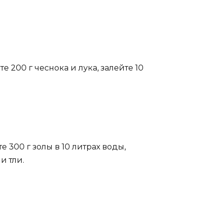
 200 г чеснока и лука, залейте 10
 300 г золы в 10 литрах воды,
и тли.