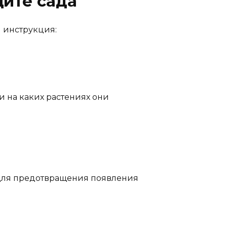
щите сада
я инструкция:
и на каких растениях они
у для предотвращения появления