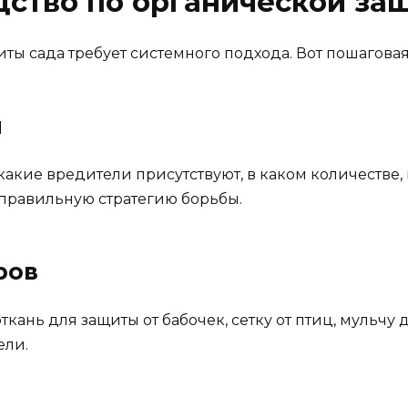
ство по органической за
ты сада требует системного подхода. Вот пошагова
и
какие вредители присутствуют, в каком количестве, 
 правильную стратегию борьбы.
ров
ткань для защиты от бабочек, сетку от птиц, мульч
ели.