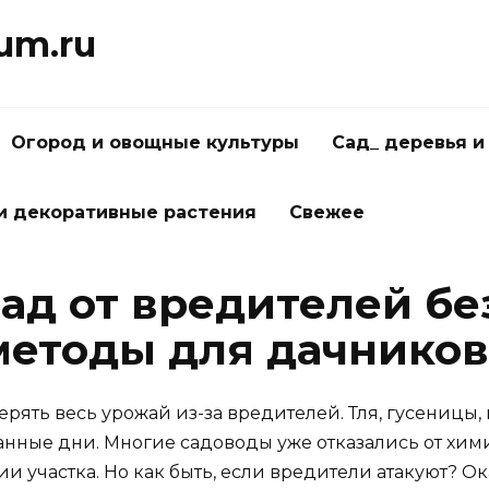
um.ru
Огород и овощные культуры
Сад_ деревья и
и декоративные растения
Свежее
ад от вредителей бе
етоды для дачников
ерять весь урожай из-за вредителей. Тля, гусениц
танные дни. Многие садоводы уже отказались от хи
и участка. Но как быть, если вредители атакуют? О