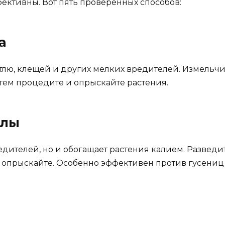
ктивны. Вот пять проверенных способов:
а
лю, клещей и других мелких вредителей. Измельчите
атем процедите и опрыскайте растения.
олы
едителей, но и обогащает растения калием. Разведите
и опрыскайте. Особенно эффективен против гусениц 