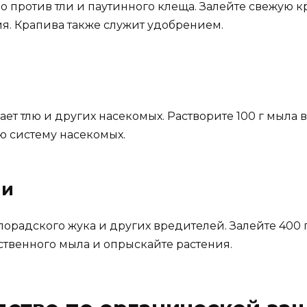
против тли и паутинного клеща. Залейте свежую крап
я. Крапива также служит удобрением.
ет тлю и других насекомых. Растворите 100 г мыла в
ю систему насекомых.
ли
орадского жука и других вредителей. Залейте 400 г
йственного мыла и опрыскайте растения.