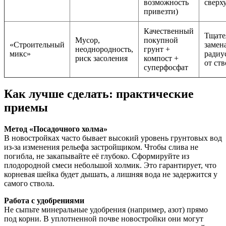
возможность
сверх
привезти)
Качественный
Тщате
Мусор,
покупной
«Строительный
замен
неоднородность,
грунт +
микс»
радиу
риск засоления
компост +
от ств
суперфосфат
Как лучше сделать: практические
приемы
Метод «Посадочного холма»
В новостройках часто бывает высокий уровень грунтовых вод
из-за изменения рельефа застройщиком. Чтобы слива не
погибла, не закапывайте её глубоко. Сформируйте из
плодородной смеси небольшой холмик. Это гарантирует, что
корневая шейка будет дышать, а лишняя вода не задержится у
самого ствола.
Работа с удобрениями
Не сыпьте минеральные удобрения (например, азот) прямо
под корни. В уплотненной почве новостройки они могут