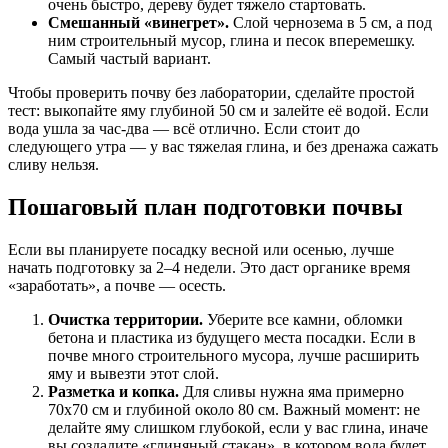
очень быстро, дереву будет тяжело стартовать.
Смешанный «винегрет».
Слой чернозема в 5 см, а под
ним строительный мусор, глина и песок вперемешку.
Самый частый вариант.
Чтобы проверить почву без лаборатории, сделайте простой
тест: выкопайте яму глубиной 50 см и залейте её водой. Если
вода ушла за час-два — всё отлично. Если стоит до
следующего утра — у вас тяжелая глина, и без дренажа сажать
сливу нельзя.
Пошаговый план подготовки почвы
Если вы планируете посадку весной или осенью, лучше
начать подготовку за 2–4 недели. Это даст органике время
«заработать», а почве — осесть.
Очистка территории.
Уберите все камни, обломки
бетона и пластика из будущего места посадки. Если в
почве много строительного мусора, лучше расширить
яму и вывезти этот слой.
Разметка и копка.
Для сливы нужна яма примерно
70х70 см и глубиной около 80 см. Важный момент: не
делайте яму слишком глубокой, если у вас глина, иначе
вы создадите «глиняный стакан», в котором вода будет