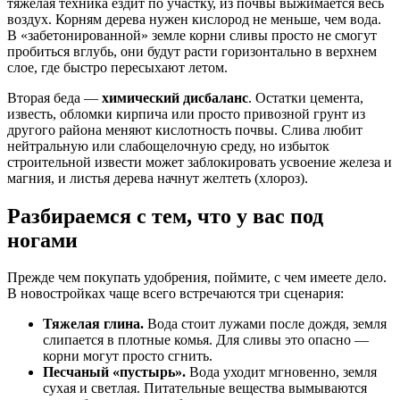
тяжелая техника ездит по участку, из почвы выжимается весь
воздух. Корням дерева нужен кислород не меньше, чем вода.
В «забетонированной» земле корни сливы просто не смогут
пробиться вглубь, они будут расти горизонтально в верхнем
слое, где быстро пересыхают летом.
Вторая беда —
химический дисбаланс
. Остатки цемента,
известь, обломки кирпича или просто привозной грунт из
другого района меняют кислотность почвы. Слива любит
нейтральную или слабощелочную среду, но избыток
строительной извести может заблокировать усвоение железа и
магния, и листья дерева начнут желтеть (хлороз).
Разбираемся с тем, что у вас под
ногами
Прежде чем покупать удобрения, поймите, с чем имеете дело.
В новостройках чаще всего встречаются три сценария:
Тяжелая глина.
Вода стоит лужами после дождя, земля
слипается в плотные комья. Для сливы это опасно —
корни могут просто сгнить.
Песчаный «пустырь».
Вода уходит мгновенно, земля
сухая и светлая. Питательные вещества вымываются