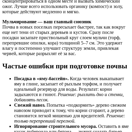
сконцентрироваться в одном месте и вызвать химический
ожог. Лучше всего использовать органику (компост) и золу,
которые действуют медленно и мягко.
Мульчирование — ваш главный союзник
Почва в новых поселках пересыхает быстрее, так как вокруг
еще нет тени от старых деревьев и кустов. Сразу после
посадки засыпьте приствольный круг слоем мульчи (торф,
перепревшие опилки, кора) толщиной 5–7 см. Это удержит
влагу и постепенно улучшит структуру земли, привлекая
червей, которые разрыхлят её за вас.
Частые ошибки при подготовке почвы
Посадка в «яму-бассейн».
Когда человек выкапывает
яму в глине, засыпает её рыхлым торфом, и получает
идеальный резервуар для воды. Результат: корни
задыхаются и гниют.
Решение: рыхлить дно и стенки,
добавлять песок.
Свежий навоз.
Попытка «подкормить» дерево свежим
навозом приводит к тому, что корни сгорают, а дерево
становится легкой мишенью для вредителей.
Решение:
только перепревший перегной.
Игнорирование строительного мусора.
Оставить в яме
кусок рубероида или бетона — значит создать барьер