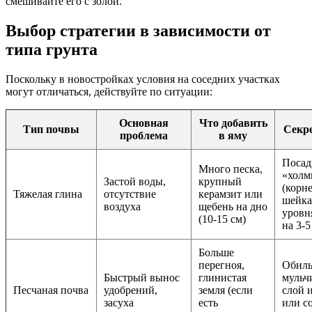
смешивайте его с золой.
Выбор стратегии в зависимости от
типа грунта
Поскольку в новостройках условия на соседних участках
могут отличаться, действуйте по ситуации:
Основная
Что добавить
Тип почвы
Секре
проблема
в яму
Посад
Много песка,
«холм
Застой воды,
крупный
(корн
Тяжелая глина
отсутствие
керамзит или
шейка
воздуха
щебень на дно
уровн
(10-15 см)
на 3-5
Больше
перегноя,
Обил
Быстрый вынос
глинистая
муль
Песчаная почва
удобрений,
земля (если
слой 
засуха
есть
или с