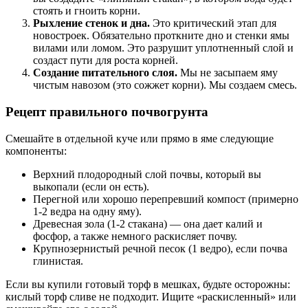
стоять и гноить корни.
Рыхление стенок и дна.
Это критический этап для
новостроек. Обязательно проткните дно и стенки ямы
вилами или ломом. Это разрушит уплотненный слой и
создаст пути для роста корней.
Создание питательного слоя.
Мы не засыпаем яму
чистым навозом (это сожжет корни). Мы создаем смесь.
Рецепт правильного почвогрунта
Смешайте в отдельной куче или прямо в яме следующие
компоненты:
Верхний плодородный слой почвы, который вы
выкопали (если он есть).
Перегной или хорошо перепревший компост (примерно
1-2 ведра на одну яму).
Древесная зола (1-2 стакана) — она дает калий и
фосфор, а также немного раскисляет почву.
Крупнозернистый речной песок (1 ведро), если почва
глинистая.
Если вы купили готовый торф в мешках, будьте осторожны:
кислый торф сливе не подходит. Ищите «раскисленный» или