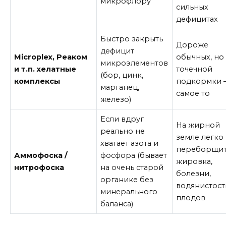
микрофлору
сильных
дефицитах
Быстро закрыть
Дороже
дефицит
Microplex, Реаком
обычных, но
микроэлементов
и т.п. хелатные
точечной
(бор, цинк,
комплексы
подкормки 
марганец,
самое то
железо)
Если вдруг
На жирной
реально не
земле легко
хватает азота и
переборщит
Аммофоска /
фосфора (бывает
жировка,
нитрофоска
на очень старой
болезни,
органике без
водянистост
минерального
плодов
баланса)