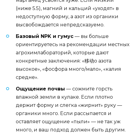
марганец усвоятся хуже. Если низкий
(ниже 5.5), магний и кальций «уходят» в
недоступную форму, а азот из органики
высвобождается непредсказуемо.
Базовый NPK и гумус
— вы больше
ориентируетесь на рекомендации местных
агрохимлабораторий, которые дают
конкретные заключения: «移动о азота
высокое», «фосфора много/мало», «калия
средне».
Ощущение почвы
— сожмите горсть
влажной земли в кулаке. Если плотно
держит форму и слегка «жирнит» руку —
органики много. Если рассыпается и
оставляет ощущение «пыли» — не так уж
много, и ваш подход должен быть другим.