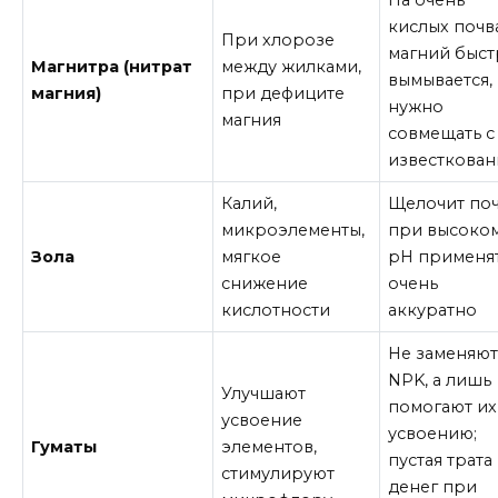
На очень
кислых почв
При хлорозе
магний быс
Магнитра (нитрат
между жилками,
вымывается,
магния)
при дефиците
нужно
магния
совмещать с
известкова
Калий,
Щелочит поч
микроэлементы,
при высоко
Зола
мягкое
pH применя
снижение
очень
кислотности
аккуратно
Не заменяю
NPK, а лишь
Улучшают
помогают их
усвоение
усвоению;
Гуматы
элементов,
пустая трата
стимулируют
денег при