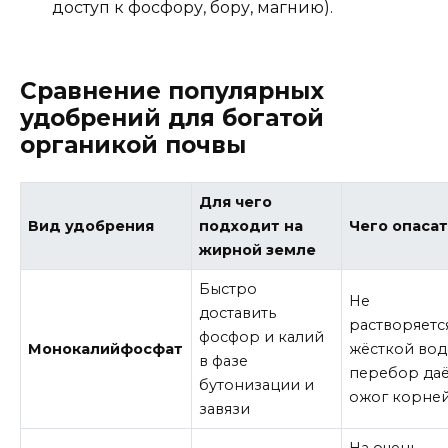
доступ к фосфору, бору, магнию).
Сравнение популярных
удобрений для богатой
органикой почвы
Для чего
Вид удобрения
подходит на
Чего опаса
жирной земле
Быстро
Не
доставить
растворяетс
фосфор и калий
Монокалийфосфат
жёсткой вод
в фазе
перебор да
бутонизации и
ожог корне
завязи