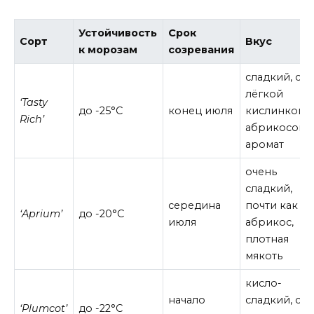
Устойчивость
Срок
Сорт
Вкус
к морозам
созревания
сладкий, с
лёгкой
‘Tasty
до -25°C
конец июля
кислинкой,
Rich’
абрикосовы
аромат
очень
сладкий,
середина
почти как
‘Aprium’
до -20°C
июля
абрикос,
плотная
мякоть
кисло-
начало
сладкий, с
‘Plumcot’
до -22°C