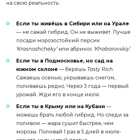
на свою реальность:
Если ты живёшь в Сибири или на Урале
— не сажай гибрид. Он не выживет. Лучше
посади морозостойкий персик
‘Krasnoshcheky’
или абрикос
‘Khabarovskiy’
.
Если ты в Подмосковье, но сад на
южном склоне
— берёшь
Tasty Rich
.
Сажаешь осенью, укрываешь снегом,
поливаешь редко. Через 3 года — первый
урожай. Жди его в конце июля.
Если ты в Крыму или на Кубани
—
можешь брать любой гибрид. Но следи за
поливом — жара сушит быстрее, чем
морозы. Поливай 1 раз в 5 дней в июле-