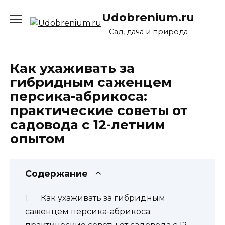
Перейти
Udobrenium.ru
к
содержанию
Сад, дача и природа
Как ухаживать за
гибридным саженцем
персика-абрикоса:
практические советы от
садовода с 12-летним
опытом
Содержание
Как ухаживать за гибридным
саженцем персика-абрикоса: