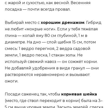
с жарой и сухостью, как весной. Весенняя
посадка — почти всегда провал.
Выбирай место с
хорошим дренажом
. Гибрид
не любит «мокрые ноги». Если у тебя тяжёлая
глина — копай яму 80 см глубиной, 1 м в
диаметре. На дно — слой щебня 15 см, потом
смесь: 1 ведро перегноя, 2 ведра садовой
земли, 1 ведро песка, 1 стакан золы. Не
используй свежий навоз — он сожжёт корни.
Не добавляй удобрения в виде гранул — они
растворяются неравномерно и вызывают
ожоги.
Посади саженец так, чтобы
корневая шейка
(место, где ствол переходит в корни) была на 3–
5 см выше уровня земли. Засыпь землёй, слегка