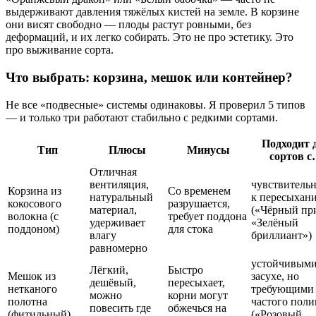
выдерживают давления тяжёлых кистей на земле. В корзине
они висят свободно — плоды растут ровными, без
деформаций, и их легко собирать. Это не про эстетику. Это
про выживание сорта.
Что выбрать: корзина, мешок или контейнер?
Не все «подвесные» системы одинаковы. Я проверил 5 типов
— и только три работают стабильно с редкими сортами.
Подходит 
Тип
Плюсы
Минусы
сортов 
Отличная
вентиляция,
чувствитель
Корзина из
Со временем
натуральный
к пересыхан
кокосового
разрушается,
материал,
(«Чёрный пр
волокна (с
требует поддона
удерживает
«Зелёный
поддоном)
для стока
влагу
бриллиант»)
равномерно
устойчивыми
Лёгкий,
Быстро
Мешок из
засухе, но
дешёвый,
пересыхает,
нетканого
требующими
можно
корни могут
полотна
частого поли
повесить где
обжечься на
(фитильный)
(«Розовый