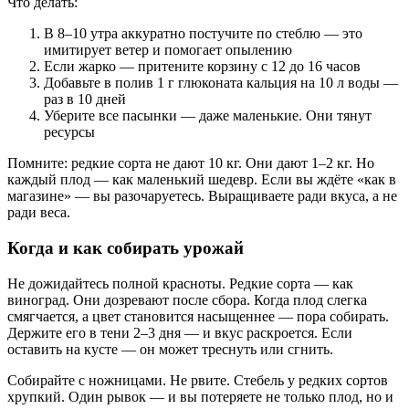
Что делать:
В 8–10 утра аккуратно постучите по стеблю — это
имитирует ветер и помогает опылению
Если жарко — притените корзину с 12 до 16 часов
Добавьте в полив 1 г глюконата кальция на 10 л воды —
раз в 10 дней
Уберите все пасынки — даже маленькие. Они тянут
ресурсы
Помните: редкие сорта не дают 10 кг. Они дают 1–2 кг. Но
каждый плод — как маленький шедевр. Если вы ждёте «как в
магазине» — вы разочаруетесь. Выращиваете ради вкуса, а не
ради веса.
Когда и как собирать урожай
Не дожидайтесь полной красноты. Редкие сорта — как
виноград. Они дозревают после сбора. Когда плод слегка
смягчается, а цвет становится насыщеннее — пора собирать.
Держите его в тени 2–3 дня — и вкус раскроется. Если
оставить на кусте — он может треснуть или сгнить.
Собирайте с ножницами. Не рвите. Стебель у редких сортов
хрупкий. Один рывок — и вы потеряете не только плод, но и