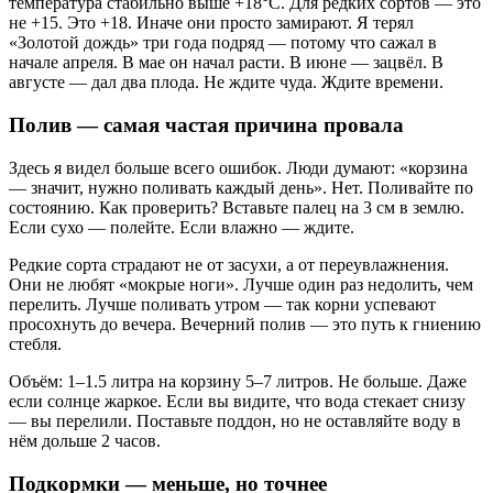
температура стабильно выше +18°C. Для редких сортов — это
не +15. Это +18. Иначе они просто замирают. Я терял
«Золотой дождь» три года подряд — потому что сажал в
начале апреля. В мае он начал расти. В июне — зацвёл. В
августе — дал два плода. Не ждите чуда. Ждите времени.
Полив — самая частая причина провала
Здесь я видел больше всего ошибок. Люди думают: «корзина
— значит, нужно поливать каждый день». Нет. Поливайте по
состоянию. Как проверить? Вставьте палец на 3 см в землю.
Если сухо — полейте. Если влажно — ждите.
Редкие сорта страдают не от засухи, а от переувлажнения.
Они не любят «мокрые ноги». Лучше один раз недолить, чем
перелить. Лучше поливать утром — так корни успевают
просохнуть до вечера. Вечерний полив — это путь к гниению
стебля.
Объём: 1–1.5 литра на корзину 5–7 литров. Не больше. Даже
если солнце жаркое. Если вы видите, что вода стекает снизу
— вы перелили. Поставьте поддон, но не оставляйте воду в
нём дольше 2 часов.
Подкормки — меньше, но точнее