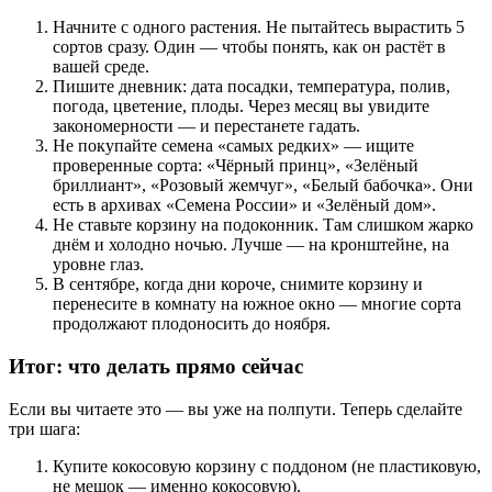
Начните с одного растения. Не пытайтесь вырастить 5
сортов сразу. Один — чтобы понять, как он растёт в
вашей среде.
Пишите дневник: дата посадки, температура, полив,
погода, цветение, плоды. Через месяц вы увидите
закономерности — и перестанете гадать.
Не покупайте семена «самых редких» — ищите
проверенные сорта: «Чёрный принц», «Зелёный
бриллиант», «Розовый жемчуг», «Белый бабочка». Они
есть в архивах «Семена России» и «Зелёный дом».
Не ставьте корзину на подоконник. Там слишком жарко
днём и холодно ночью. Лучше — на кронштейне, на
уровне глаз.
В сентябре, когда дни короче, снимите корзину и
перенесите в комнату на южное окно — многие сорта
продолжают плодоносить до ноября.
Итог: что делать прямо сейчас
Если вы читаете это — вы уже на полпути. Теперь сделайте
три шага:
Купите кокосовую корзину с поддоном (не пластиковую,
не мешок — именно кокосовую).