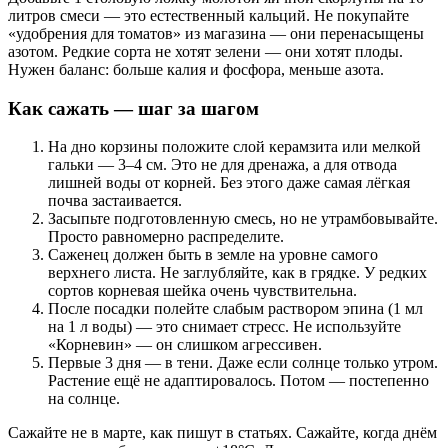
литров смеси — это естественный кальций. Не покупайте
«удобрения для томатов» из магазина — они перенасыщены
азотом. Редкие сорта не хотят зелени — они хотят плоды.
Нужен баланс: больше калия и фосфора, меньше азота.
Как сажать — шаг за шагом
На дно корзины положите слой керамзита или мелкой
гальки — 3–4 см. Это не для дренажа, а для отвода
лишней воды от корней. Без этого даже самая лёгкая
почва застаивается.
Засыпьте подготовленную смесь, но не утрамбовывайте.
Просто равномерно распределите.
Саженец должен быть в земле на уровне самого
верхнего листа. Не заглубляйте, как в грядке. У редких
сортов корневая шейка очень чувствительна.
После посадки полейте слабым раствором эпина (1 мл
на 1 л воды) — это снимает стресс. Не используйте
«Корневин» — он слишком агрессивен.
Первые 3 дня — в тени. Даже если солнце только утром.
Растение ещё не адаптировалось. Потом — постепенно
на солнце.
Сажайте не в марте, как пишут в статьях. Сажайте, когда днём