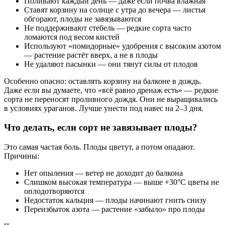
Поливают каждый день — даже если почва влажная
Ставят корзину на солнце с утра до вечера — листья
обгорают, плоды не завязываются
Не поддерживают стебель — редкие сорта часто
ломаются под весом кистей
Используют «помидорные» удобрения с высоким азотом
— растение растёт вверх, а не в плоды
Не удаляют пасынки — они тянут силы от плодов
Особенно опасно: оставлять корзину на балконе в дождь.
Даже если вы думаете, что «всё равно дренаж есть» — редкие
сорта не переносят проливного дождя. Они не выращивались
в условиях ураганов. Лучше унести под навес на 2–3 дня.
Что делать, если сорт не завязывает плоды?
Это самая частая боль. Плоды цветут, а потом опадают.
Причины:
Нет опыления — ветер не доходит до балкона
Слишком высокая температура — выше +30°C цветы не
оплодотворяются
Недостаток кальция — плоды начинают гнить снизу
Переизбыток азота — растение «забыло» про плоды