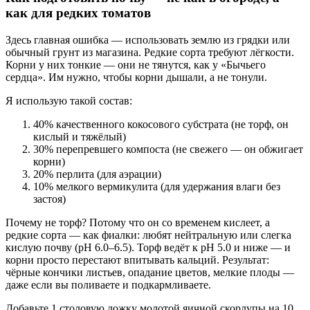
как для редких томатов
Здесь главная ошибка — использовать землю из грядки или
обычный грунт из магазина. Редкие сорта требуют лёгкости.
Корни у них тонкие — они не тянутся, как у «Бычьего
сердца». Им нужно, чтобы корни дышали, а не тонули.
Я использую такой состав:
40% качественного кокосового субстрата (не торф, он
кислый и тяжёлый)
30% перепревшего компоста (не свежего — он обжигает
корни)
20% перлита (для аэрации)
10% мелкого вермикулита (для удержания влаги без
застоя)
Почему не торф? Потому что он со временем кислеет, а
редкие сорта — как фиалки: любят нейтральную или слегка
кислую почву (pH 6.0–6.5). Торф ведёт к pH 5.0 и ниже — и
корни просто перестают впитывать кальций. Результат:
чёрные кончики листьев, опадание цветов, мелкие плоды —
даже если вы поливаете и подкармливаете.
Добавьте 1 столовую ложку молотой яичной скорлупы на 10