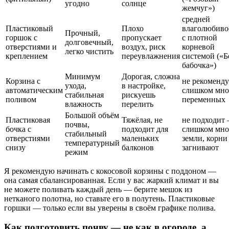
угодно
солнце
жемчуг»)
средней
Пластиковый
Плохо
влаголюбиво
Прочный,
горшок с
пропускает
с плотной
долговечный,
отверстиями и
воздух, риск
корневой
легко чистить
креплением
переувлажнения
системой («
бабочка»)
Минимум
Дорогая, сложна
Корзина с
не рекоменд
ухода,
в настройке,
автоматическим
слишком мно
стабильная
рискуешь
поливом
переменных
влажность
перелить
Большой объём
Пластиковая
Тяжёлая, не
не подходит
почвы,
бочка с
подходит для
слишком мно
стабильный
отверстиями
маленьких
земли, корни
температурный
снизу
балконов
загнивают
режим
Я рекомендую начинать с кокосовой корзины с поддоном —
она самая сбалансированная. Если у вас жаркий климат и вы
не можете поливать каждый день — берите мешок из
нетканого полотна, но ставьте его в полутень. Пластиковые
горшки — только если вы уверены в своём графике полива.
Как подготовить почву — не как в огороде, а