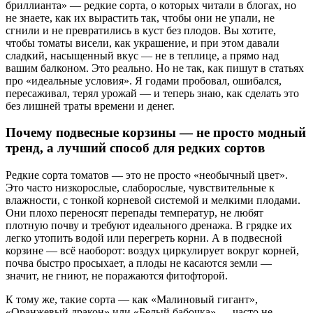
бриллианта» — редкие сорта, о которых читали в блогах, но
не знаете, как их вырастить так, чтобы они не упали, не
сгнили и не превратились в куст без плодов. Вы хотите,
чтобы томаты висели, как украшение, и при этом давали
сладкий, насыщенный вкус — не в теплице, а прямо над
вашим балконом. Это реально. Но не так, как пишут в статьях
про «идеальные условия». Я годами пробовал, ошибался,
пересаживал, терял урожай — и теперь знаю, как сделать это
без лишней траты времени и денег.
Почему подвесные корзины — не просто модный
тренд, а лучший способ для редких сортов
Редкие сорта томатов — это не просто «необычный цвет».
Это часто низкорослые, слаборослые, чувствительные к
влажности, с тонкой корневой системой и мелкими плодами.
Они плохо переносят перепады температур, не любят
плотную почву и требуют идеального дренажа. В грядке их
легко утопить водой или перегреть корни. А в подвесной
корзине — всё наоборот: воздух циркулирует вокруг корней,
почва быстро просыхает, а плоды не касаются земли —
значит, не гниют, не поражаются фитофторой.
К тому же, такие сорта — как «Малиновый гигант»,
«Оранжевый дракон» или «Белый бабочка» — часто не