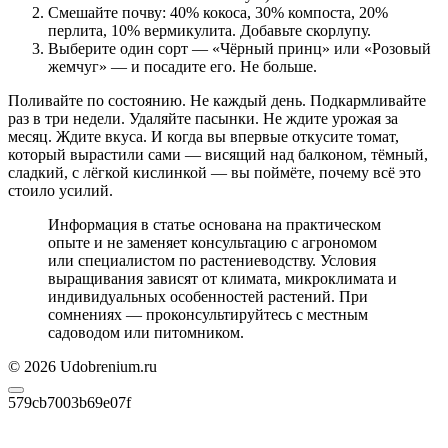
Смешайте почву: 40% кокоса, 30% компоста, 20%
перлита, 10% вермикулита. Добавьте скорлупу.
Выберите один сорт — «Чёрный принц» или «Розовый
жемчуг» — и посадите его. Не больше.
Поливайте по состоянию. Не каждый день. Подкармливайте
раз в три недели. Удаляйте пасынки. Не ждите урожая за
месяц. Ждите вкуса. И когда вы впервые откусите томат,
который вырастили сами — висящий над балконом, тёмный,
сладкий, с лёгкой кислинкой — вы поймёте, почему всё это
стоило усилий.
Информация в статье основана на практическом
опыте и не заменяет консультацию с агрономом
или специалистом по растениеводству. Условия
выращивания зависят от климата, микроклимата и
индивидуальных особенностей растений. При
сомнениях — проконсультируйтесь с местным
садоводом или питомником.
© 2026 Udobrenium.ru
579cb7003b69e07f