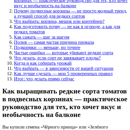
корзинах — практическое руководство для тех, кто хочет
вкус и необычность на балконе
Почему подвесные корзины — не просто модный тренд,
а лучший способ для редких сортов
Что выбрать: корзина, мешок или контейнер?
Как подготовить почву — не как в огороде, а как для
редких томатов
Как сажать — шаг за шагом
Полив — самая частая причина провала
Подкормки — меньше, но точнее
Частые ошибки — которые убивают редкие сорта
Что делать, если сорт не завязывает плоды?
Когда и как собирать урожай
Что выбрать — в зависимости от вашей ситуации
Как лучше сделать — мои 5 проверенных правил
Итог: что делать прямо сейчас
Как выращивать редкие сорта томатов
в подвесных корзинах — практическое
руководство для тех, кто хочет вкус и
необычность на балконе
Вы купили семена «Чёрного принца» или «Зелёного