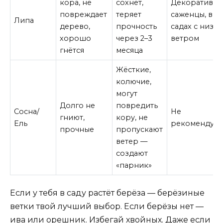
кора, не
сохнет,
Декоративн
повреждает
теряет
саженцы, в
Липа
дерево,
прочность
садах с низк
хорошо
через 2–3
ветром
гнётся
месяца
Жёсткие,
колючие,
могут
Долго не
повредить
Сосна/
Не
гниют,
кору, не
Ель
рекомендуют
прочные
пропускают
ветер —
создают
«парник»
Если у тебя в саду растёт берёза — берёзиные
ветки твой лучший выбор. Если берёзы нет —
ива или орешник. Избегай хвойных. Даже если