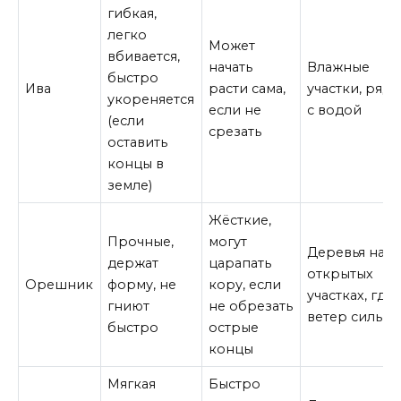
гибкая,
легко
Может
вбивается,
начать
Влажные
быстро
Ива
расти сама,
участки, ряд
укореняется
если не
с водой
(если
срезать
оставить
концы в
земле)
Жёсткие,
Прочные,
могут
Деревья на
держат
царапать
открытых
Орешник
форму, не
кору, если
участках, где
гниют
не обрезать
ветер сильн
быстро
острые
концы
Мягкая
Быстро