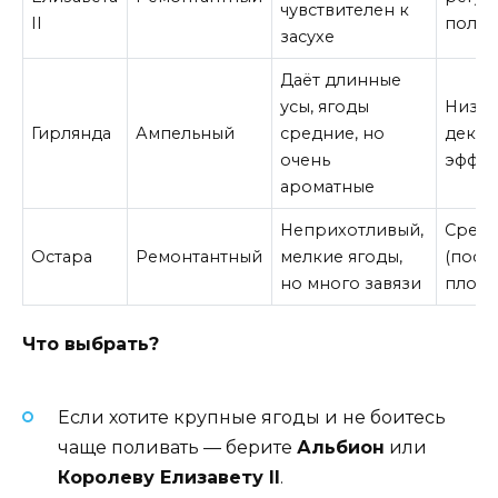
чувствителен к
II
полив
засухе
Даёт длинные
усы, ягоды
Низка
Гирлянда
Ампельный
средние, но
декор
очень
эффек
ароматные
Неприхотливый,
Средн
Остара
Ремонтантный
мелкие ягоды,
(пост
но много завязи
плод
Что выбрать?
Если хотите крупные ягоды и не боитесь
чаще поливать — берите
Альбион
или
Королеву Елизавету II
.