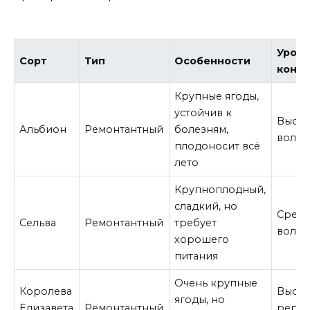
Урожа
Сорт
Тип
Особенности
конт
Крупные ягоды,
устойчив к
Высок
Альбион
Ремонтантный
болезням,
волн з
плодоносит всё
лето
Крупноплодный,
сладкий, но
Средн
Сельва
Ремонтантный
требует
волны
хорошего
питания
Очень крупные
Королева
Высок
ягоды, но
Елизавета
Ремонтантный
регул