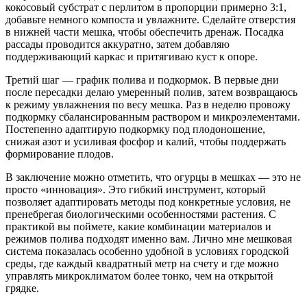
кокосовый субстрат с перлитом в пропорции примерно 3:1,
добавьте немного компоста и увлажните. Сделайте отверстия
в нижней части мешка, чтобы обеспечить дренаж. Посадка
рассады проводится аккуратно, затем добавляю
поддерживающий каркас и притягиваю куст к опоре.
Третий шаг — график полива и подкормок. В первые дни
после пересадки делаю умеренный полив, затем возвращаюсь
к режиму увлажнения по весу мешка. Раз в неделю провожу
подкормку сбалансированным раствором и микроэлементами.
Постепенно адаптирую подкормку под плодоношение,
снижая азот и усиливая фосфор и калий, чтобы поддержать
формирование плодов.
В заключение можно отметить, что огурцы в мешках — это не
просто «инновация». Это гибкий инструмент, который
позволяет адаптировать методы под конкретные условия, не
пренебрегая биологическими особенностями растения. С
практикой вы поймете, какие комбинации материалов и
режимов полива подходят именно вам. Лично мне мешковая
система показалась особенно удобной в условиях городской
среды, где каждый квадратный метр на счету и где можно
управлять микроклиматом более тонко, чем на открытой
грядке.