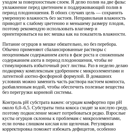
уходом за поверхностным слоем. Я делю полив на две фазы:
увлажнение перед цветением и поддерживающий полив в
период плодоношения. В обоих случаях цель — сохранить
умеренную влажность без застоев. Неправильная влажность
приводит к слабому цветению и меньшему размеру плодов,
поэтому рекомендую использовать влагомер и
ориентироваться на вес мешка как на показатель влажности.
Питание огурцов в мешке обязательно, но без перебора.
Обычно применяют сбалансированные растворы с
неоценимым содержанием азота в фазе роста и сниженным
содержанием азота в период плодоношения, чтобы не
стимулировать избыточный рост листвы. Раз в неделю делаю
подкормку комплексным удобрением с микроэлементами и
латентной азотно-фосфорной формулой. В домашних
условиях можно заменить часть раствора настоем компоста,
разбавленным водой, чтобы обеспечить полезные вещества
без перегрузки корневой системы.
Контроль pH субстрата важен: огурцам комфортно при pH
около 6,0–6,5. Субстраты типа кокоса сходят за кислую среду,
поэтому подкисление может потребоваться редко. Взрослые
кусты огурцов склонны к проблемам с микроэлементами,
если почва слишком кислая или щелочная. Регулярная
корректировка поможет избежать дефицитов, особенно