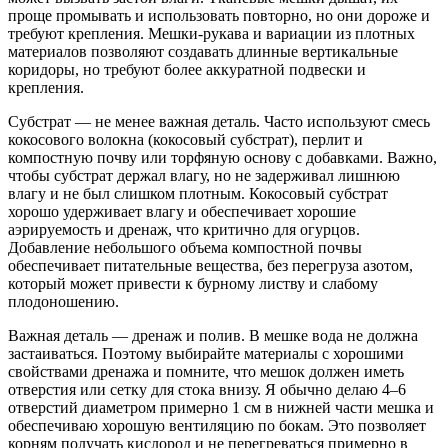
проще промывать и использовать повторно, но они дороже и
требуют крепления. Мешки-рукава и вариации из плотных
материалов позволяют создавать длинные вертикальные
коридоры, но требуют более аккуратной подвески и
крепления.
Субстрат — не менее важная деталь. Часто используют смесь
кокосового волокна (кокосовый субстрат), перлит и
компостную почву или торфяную основу с добавками. Важно,
чтобы субстрат держал влагу, но не задерживал лишнюю
влагу и не был слишком плотным. Кокосовый субстрат
хорошо удерживает влагу и обеспечивает хорошие
аэрируемость и дренаж, что критично для огурцов.
Добавление небольшого объема компостной почвы
обеспечивает питательные вещества, без перегруза азотом,
который может привести к бурному листву и слабому
плодоношению.
Важная деталь — дренаж и полив. В мешке вода не должна
застаиваться. Поэтому выбирайте материалы с хорошими
свойствами дренажа и помните, что мешок должен иметь
отверстия или сетку для стока внизу. Я обычно делаю 4–6
отверстий диаметром примерно 1 см в нижней части мешка и
обеспечиваю хорошую вентиляцию по бокам. Это позволяет
корням получать кислород и не перегреваться примерно в