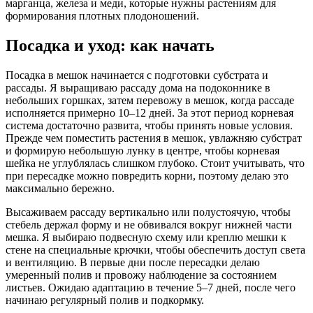
марганца, железа и меди, которые нужны растениям для
формирования плотных плодоношений.
Посадка и уход: как начать
Посадка в мешок начинается с подготовки субстрата и
рассады. Я выращиваю рассаду дома на подоконнике в
небольших горшках, затем перевожу в мешок, когда рассаде
исполняется примерно 10–12 дней. За этот период корневая
система достаточно развита, чтобы принять новые условия.
Прежде чем поместить растения в мешок, увлажняю субстрат
и формирую небольшую лунку в центре, чтобы корневая
шейка не углублялась слишком глубоко. Стоит учитывать, что
при пересадке можно повредить корни, поэтому делаю это
максимально бережно.
Высаживаем рассаду вертикально или полустоячую, чтобы
стебель держал форму и не обвивался вокруг нижней части
мешка. Я выбираю подвесную схему или креплю мешки к
стене на специальные крючки, чтобы обеспечить доступ света
и вентиляцию. В первые дни после пересадки делаю
умеренный полив и провожу наблюдение за состоянием
листьев. Ожидаю адаптацию в течение 5–7 дней, после чего
начинаю регулярный полив и подкормку.