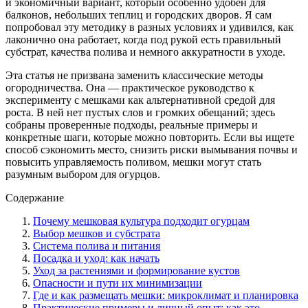
и экономичный вариант, который особенно удобен для
балконов, небольших теплиц и городских дворов. Я сам
попробовал эту методику в разных условиях и удивился, как
лаконично она работает, когда под рукой есть правильный
субстрат, качества полива и немного аккуратности в уходе.
Эта статья не призвана заменить классические методы
огородничества. Она — практическое руководство к
эксперименту с мешками как альтернативной средой для
роста. В ней нет пустых слов и громких обещаний; здесь
собраны проверенные подходы, реальные примеры и
конкретные шаги, которые можно повторить. Если вы ищете
способ сэкономить место, снизить риски вымывания почвы и
повысить управляемость поливом, мешки могут стать
разумным выбором для огурцов.
Содержание
Почему мешковая культура подходит огурцам
Выбор мешков и субстрата
Система полива и питания
Посадка и уход: как начать
Уход за растениями и формирование кустов
Опасности и пути их минимизации
Где и как размещать мешки: микроклимат и планировка
Практические примеры и личный опыт: как это