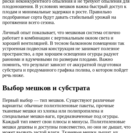
риски неконкурентного опыления и не требуют опыления для
плодоношения. В условиях мешков важна быстрый доступ к
плодам и минимальные задержки в росте. Правильно
подобранные сорта будут давать стабильный урожай на
протяжении всего сезона.
Личный опыт показывает, что мешковая система отлично
работает в комбинации с вертикальным окном света и
хорошей вентиляцией. В тесном балконном помещении так
устроенная подвесная конструкция не занимает полезное
пространство, а при хорошем освещении огурцы радуют
ранними и вдумчивыми по размерам плодами. Важно
помнить, что результат зависит от аккуратной подготовки
субстрата и продуманного графика полива, о котором пойдет
речь ниже.
Выбор мешков и субстрата
Первый выбор — тип мешков. Существуют различные
варианты: обычные полиэтиленовые пакеты, прочные
тканевые мешки из хлопка или полипропилена и
специальные мешки-ваги, предназначенные под огурцы.
Каждый тип имеет свои плюсы и минусы. Полиэтиленовые
мешки дешевы и доступны повсеместно, но они не дышат, что
может вызвать застой влаги. Тканевые мешки дышат, их