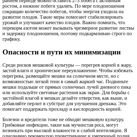
раннем периоде можно оставить 2–3 побега с активным
ростом, а нижние побеги удалять. По мере плодоношения
сокращаю количество побегов, чтобы энергия уходила на
развитие плодов. Такие меры помогают стабилизировать
урожай и улучшают качество плодов. Важно помнить, что
перекорм азотом может вызывать чрезмерное развитие листвы
и задержку плодоношения, поэтому подкармливаю строго по
графику.
Опасности и пути их минимизации
Среди рисков мешковой культуры — перегрев корней в жару,
застой влаги и хроническое переувлажнение. Чтобы избежать
перегрева, размещайте мешки на солнечном месте, но с
возможностью легкой тени в самый жаркий час. Подвиньте
мешки подальше от прямых солнечных лучей дневного пика
или используйте световые растения как экран. Для борьбы с
застойной влагой в мешках делайте отверстия, как выше, и
добавляйте перлит в субстрат для улучшения дренажа. Это
помогает поддержать прохладу и кислородность корней.
Болезни и вредители тоже не обходят мешковую культуру.
Грибковые инфекции, такие как мучнистая роса, могут
возникать при высокой влажности и слабой вентиляции. Я
однозначно рекомендую проветривание и умеренный полив,