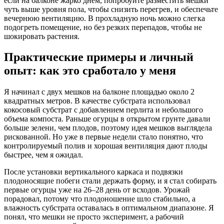
если на балконе жарко днем, попробуйте разместить мешки
чуть выше уровня пола, чтобы снизить перегрев, и обеспечьте
вечернюю вентиляцию. В прохладную ночь можно слегка
подогреть помещение, но без резких перепадов, чтобы не
шокировать растения.
Практические примеры и личный
опыт: как это сработало у меня
Я начинал с двух мешков на балконе площадью около 2
квадратных метров. В качестве субстрата использовал
кокосовый субстрат с добавлением перлита и небольшого
объема компоста. Раньше огурцы в открытом грунте давали
больше зелени, чем плодов, поэтому идея мешков выглядела
рискованной. Но уже в первые недели стало понятно, что
контролируемый полив и хорошая вентиляция дают плоды
быстрее, чем я ожидал.
После установки вертикального каркаса и подвязки
плодоносящие побеги стали держать форму, и я стал собирать
первые огурцы уже на 26–28 день от всходов. Урожай
порадовал, потому что плодоношение шло стабильно, а
влажность субстрата оставалась в оптимальном диапазоне. Я
понял, что мешки не просто эксперимент, а рабочий