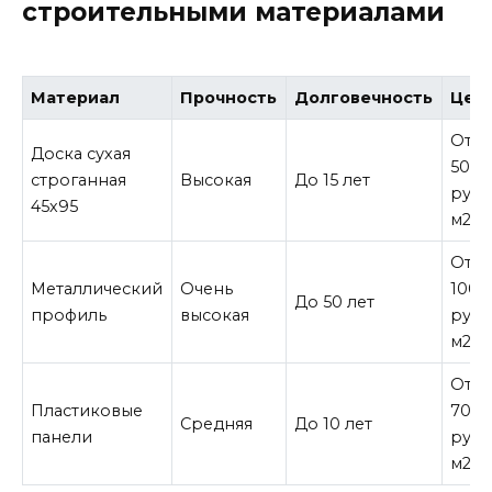
строительными материалами
Материал
Прочность
Долговечность
Цен
От
Доска сухая
500
строганная
Высокая
До 15 лет
руб/
45х95
м2
От
Металлический
Очень
1000
До 50 лет
профиль
высокая
руб/
м2
От
Пластиковые
700
Средняя
До 10 лет
панели
руб/
м2