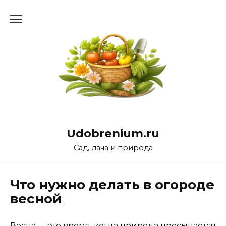
Перейти
к
содержанию
Udobrenium.ru
Сад, дача и природа
Что нужно делать в огороде
весной
Весна — это время, когда природа просыпается