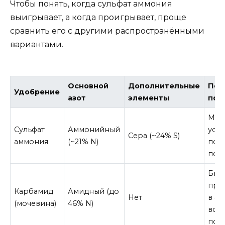
Чтобы понять, когда сульфат аммония
выигрывает, а когда проигрывает, проще
сравнить его с другими распространёнными
вариантами.
Основной
Дополнительные
Пов
Удобрение
азот
элементы
поч
Мед
Сульфат
Аммонийный
усво
Сера (~24% S)
аммония
(~21% N)
под
поч
Быс
пре
Карбамид
Амидный (до
Нет
в а
(мочевина)
46% N)
воз
пот