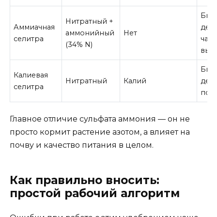
Быс
Нитратный +
Аммиачная
дейс
аммонийный
Нет
селитра
час
(34% N)
вым
Быс
Калиевая
Нитратный
Калий
дейс
селитра
под
Главное отличие сульфата аммония — он не
просто кормит растение азотом, а влияет на
почву и качество питания в целом.
Как правильно вносить:
простой рабочий алгоритм