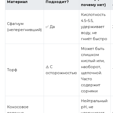
Материал
Подходит?
почему нет)
Кислотность
4.5–5.5,
Сфагнум
✅ Да
удерживает
(неперегнивший)
воду, не
гниёт быстро
Может быть
слишком
кислый или,
⚠️ С
наоборот,
Торф
осторожностью
щелочной.
Часто
содержит
сорняки
Нейтральный
Кокосовое
pH, не
волокно
удерживает