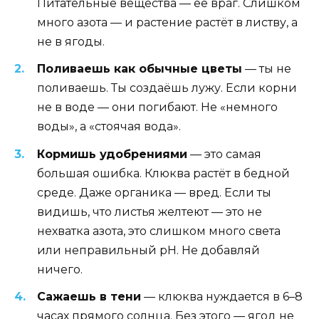
Питательные вещества — её враг. Слишком
много азота — и растение растёт в листву, а
не в ягоды.
Поливаешь как обычные цветы
— ты не
поливаешь. Ты создаёшь лужу. Если корни
не в воде — они погибают. Не «немного
воды», а «стоячая вода».
Кормишь удобрениями
— это самая
большая ошибка. Клюква растёт в бедной
среде. Даже органика — вред. Если ты
видишь, что листья желтеют — это не
нехватка азота, это слишком много света
или неправильный pH. Не добавляй
ничего.
Сажаешь в тени
— клюква нуждается в 6–8
часах прямого солнца. Без этого — ягод не