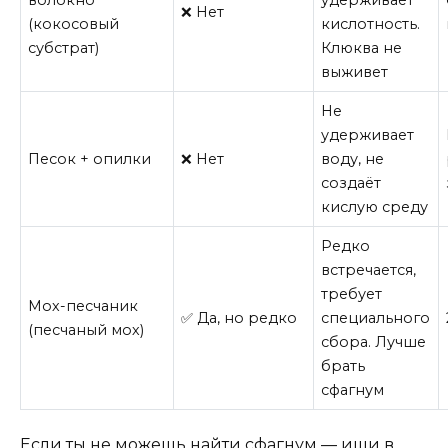
❌ Нет
(кокосовый
кислотность.
субстрат)
Клюква не
выживет
Не
удерживает
Песок + опилки
❌ Нет
воду, не
создаёт
кислую среду
Редко
встречается,
требует
Мох-песчаник
✅ Да, но редко
специального
(песчаный мох)
сбора. Лучше
брать
сфагнум
Если ты не можешь найти сфагнум — ищи в