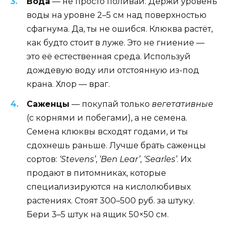
Вода
— не просто поливай. Держи уровень
воды на уровне 2–5 см над поверхностью
сфагнума. Да, ты не ошибся. Клюква растёт,
как будто стоит в луже. Это не гниение —
это её естественная среда. Используй
дождевую воду или отстоянную из-под
крана. Хлор — враг.
Саженцы
— покупай только
вегетативные
(с корнями и побегами), а не семена.
Семена клюквы всходят годами, и ты
сдохнешь раньше. Лучше брать саженцы
сортов:
‘Stevens’
,
‘Ben Lear’
,
‘Searles’
. Их
продают в питомниках, которые
специализируются на кислолюбивых
растениях. Стоят 300–500 руб. за штуку.
Бери 3–5 штук на ящик 50×50 см.