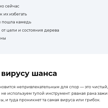
мо сейчас
 их избегать
ки пошла камедь
 от цели и состояния дерева
сны
т вирусу шанса
ановится непривлекательным для спор — это чистый,
е используем тупой инструмент: рваная рана зажив
ы, и туда проникнет та самая вируса или грибок.