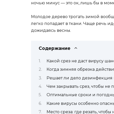
ночью минус — это ок, лишь бы в моме
Молодое дерево трогать зимой вообще
легко попадает в ткани. Чаще речь и
дожидаясь весны.
Содержание
Какой срез не даст вирусу шан
Когда зимняя обрезка действ
Решает ли дело дезинфекция 
Чем закрывать срез, чтобы не
Оптимальные сроки и погодн
Какие вирусы особенно опасн
Место среза: где резать, чтобы