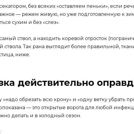
секатором, без всяких «оставляем пеньки», если реч
важное — режем живую, но уже подготовленную к зим
ся сухим и без «слез».
самый ствол, а находить коревой отросток (пограни
й ствола. Так рана выглядит более правильной, ткан
стица, ниже.
зка действительно оправ
«надо обрезать всю крону» и «одну ветку убрать п
показана — это открытые ворота для любой инфекци
но делать и в холодный сезон.
: