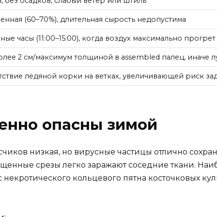
я, без осадков, слабый ветер или штиль
енная (60–70%), длительная сырость недопустима
ные часы (11:00–15:00), когда воздух максимально прогрет
олее 2 см/максимум толщиной в assembled палец, иначе 
тствие ледяной корки на ветках, увеличивающей риск з
енно опасны зимой
чиков низкая, но вирусные частицы отлично сохра
щенные срезы легко заражают соседние ткани. Наи
с некротического кольцевого пятна косточковых ку