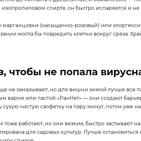
 изопропиловом спирте, он быстро испаряется и не
 марганцовки (насыщенно-розовый) или хлоргексид
рзании могла бы повредить клетки вокруг среза. Хр
з, чтобы не попала вирус
е не замазывают, но для вишни зимой лучше все-та
ым варом или пастой «РанНет» — они создают барьер
 сухую чистую салфетку на пару минут, потом уже на
тоже работают, но они вязкие, быстро застывают на
тирована для садовых культур. Лучше остановиться 
щиты спилов.