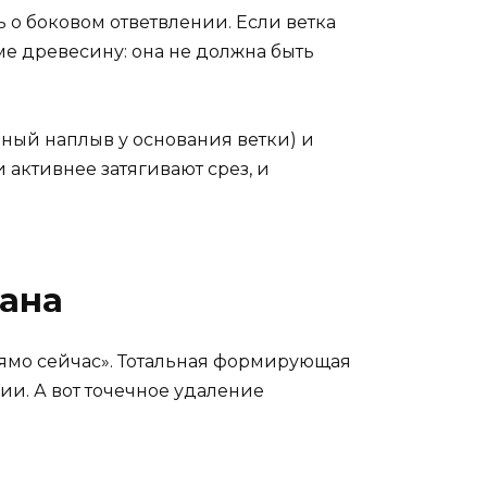
ь о боковом ответвлении. Если ветка
е древесину: она не должна быть
чный наплыв у основания ветки) и
и активнее затягивают срез, и
дана
рямо сейчас». Тотальная формирующая
и. А вот точечное удаление