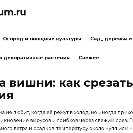
um.ru
Огород и овощные культуры
Сад_ деревья и
и декоративные растения
Свежее
 вишни: как срезать
ия
на не любит, когда её режут в холод, но иногда прих
оникновение вирусов и грибков через свежий срез. 
го ветра и осадков, температуру около нуля или чу