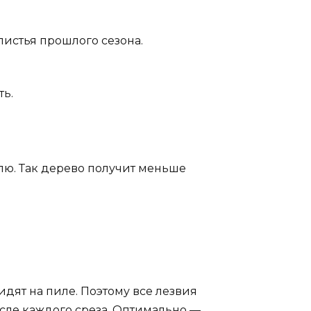
истья прошлого сезона.
ть.
елю. Так дерево получит меньше
дят на пиле. Поэтому все лезвия
сле каждого среза. Оптимально —