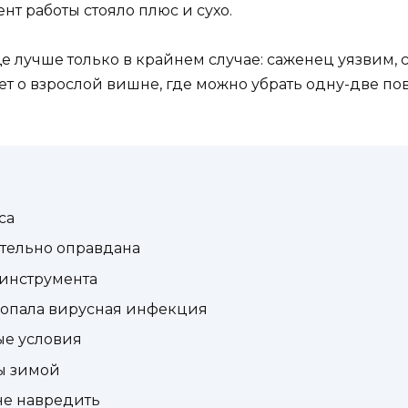
нт работы стояло плюс и сухо.
 лучше только в крайнем случае: саженец уязвим, с
дет о взрослой вишне, где можно убрать одну-две п
са
ительно оправдана
инструмента
 попала вирусная инфекция
ые условия
ы зимой
 не навредить