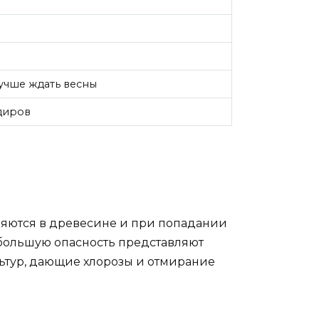
лучше ждать весны
адиров
няются в древесине и при попадании
большую опасность представляют
льтур, дающие хлорозы и отмирание