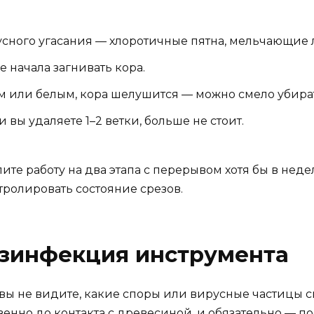
сного угасания — хлоротичные пятна, мельчающие л
е начала загнивать кора.
ым или белым, кора шелушится — можно смело убира
 вы удаляете 1–2 ветки, больше не стоит.
лите работу на два этапа с перерывом хотя бы в нед
нтролировать состояние срезов.
езинфекция инструмента
ы не видите, какие споры или вирусные частицы си
енно до контакта с древесиной, и обязательно — по